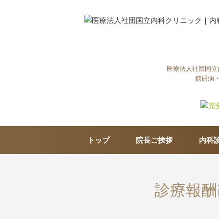
医療法人社団国立
糖尿病
トップ
院長ご挨拶
内科
診療報酬