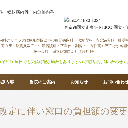
東京都国立市東1-4-13COI国立ビ
内科クリニックは東京都国立市の糖尿病内科・代謝内科・内分泌内科、睡眠
・高血圧・脂質異常症・生活習慣病・下垂体・副腎・二次性高血圧症ほか各種
JR中央線 国立駅南口より徒歩約1分
診療内容
当院のご案内
お知らせ
お問い合わ
改定に伴い窓口の負担額の変