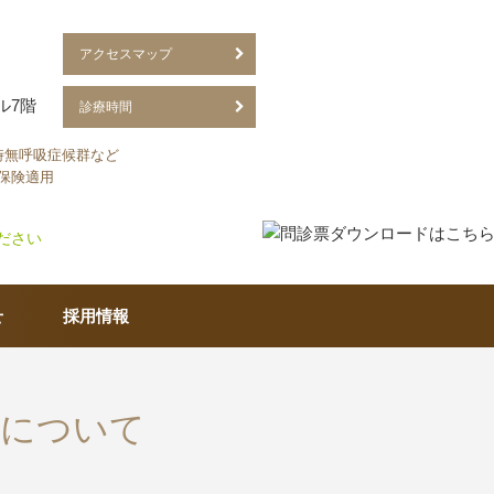
アクセスマップ
ル7階
診療時間
時無呼吸症候群など
保険適用
せ
採用情報
更について