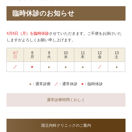
臨時休診のお知らせ
4月8日（月）を
臨時休
診
させていただきます。ご不便をお掛けいた
しますがよろしくお願い申し上げます。
4/7
8
9
10
11
12
13
日
月
火
水
木
金
土
／
■
●
●
●
／
●
●
：通常診療
／
：通常休診
■
：臨時休診
通常診療時間くわしく
国立内科クリニックのご案内