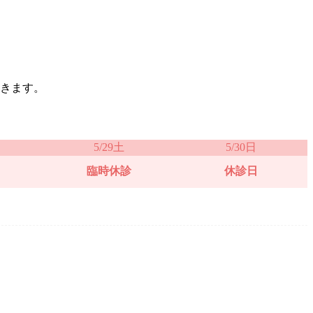
きます。
5/29土
5/30日
臨時休診
休診日