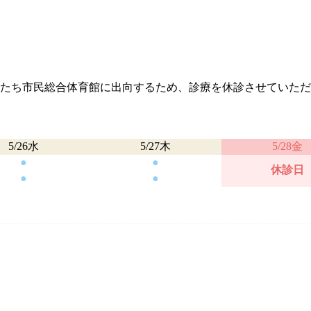
たち市民総合体育館に出向するため、
診療を休診させていただ
5/26水
5/27木
5/28金
●
●
休診日
●
●