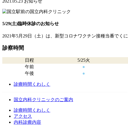
2021.05.23
お知らせ
5/29(土)臨時休診のお知らせ
2021年5月29日（土）は、新型コロナワク
チン接種当番でくに
診察時間
日程
5/25火
午前
●
午後
●
診療時間くわしく
国立内科クリニックのご案内
診療時間くわしく
アクセス
内科診療内容